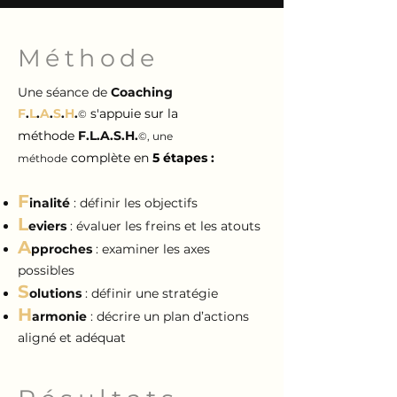
Méthode
Une séance de
Coaching
F
.
L
.
A
.
S
.
H
.
s'appuie sur la
©
méthode
F.L.A
.S.H.
©, une
complète en
5 étapes :
méthode
F
inalité
: définir les objectifs
L
eviers
: évaluer les freins et les atouts
A
pproches
: examiner les axes
possibles
S
olutions
: définir une stratégie
H
armonie
: décrire un plan d’actions
aligné et adéquat