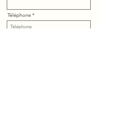
Téléphone
E-mail
Prestation choisie
Message
Comment souhaitez-vous être
recontacté.e ?
*
par SMS ou Tel