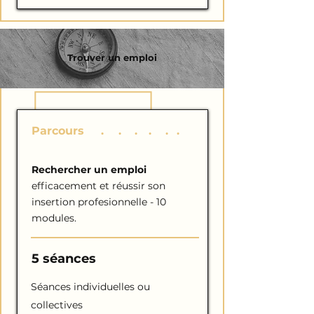
Trouver un emploi
Parcours
E
.
M
.
P
.
L
.
O
.
I
.
Rechercher un emploi
efficacement et réussir son
insertion profesionnelle - 10
modules.
5 séances
Séances individuelles ou
collectives