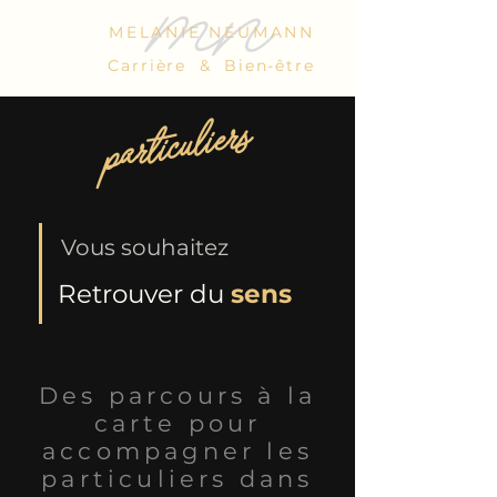
mn
MELANIE NEUMANN
Carrière & Bien-être
particuliers
Vous souhaitez
Retrouver du
sens
Des parcours à la
carte pour
accompagner les
particuliers dans