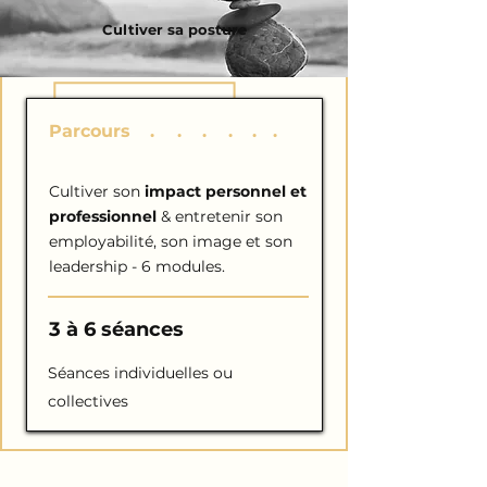
Cultiver sa posture
Parcours
I
.
M
.
P
.
A
.
C
.
T
.
Cultiver son
impact personnel et
professionnel
& entretenir son
employabilité, son image et son
leadership - 6 modules.
3 à 6 séances
Séances individuelles ou
collectives