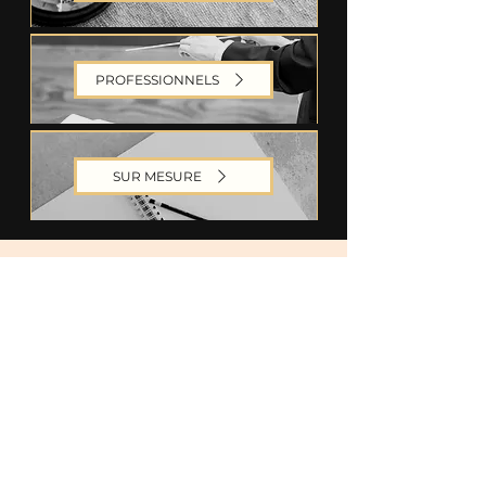
PROFESSIONNELS
SUR MESURE
changement
Agitatrice de
potentiel
Révélatrice de
réussite
Facilitatrice en
Retour à la page d'Accueil