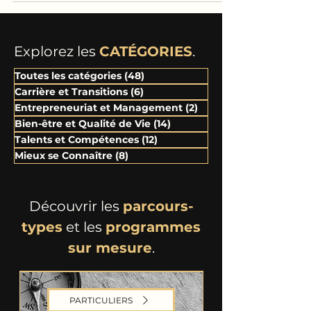
Explorez les
CATÉGORIES
.
Toutes les catégories
(48)
48 posts
Carrière et Transitions
(6)
6 posts
Entrepreneuriat et Management
(2)
2 posts
Bien-être et Qualité de Vie
(14)
14 posts
Talents et Compétences
(12)
12 posts
Mieux se Connaître
(8)
8 posts
Découvrir les
parcours-
types
et les
programmes
sur mesure
.
PARTICULIERS