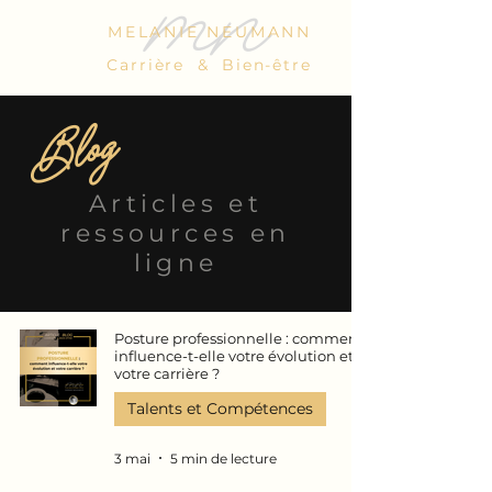
mn
MELANIE NEUMANN
Carrière & Bien-être
Blog
Articles et
ressources en
ligne
Posture professionnelle : comment
influence-t-elle votre évolution et
votre carrière ?
Talents et Compétences
3 mai
5 min de lecture