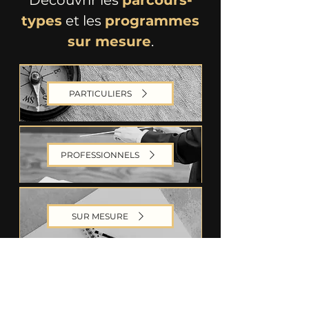
Découvrir les
parcours-
types
et les
programmes
sur mesure
.
PARTICULIERS
PROFESSIONNELS
SUR MESURE
changement
Agitatrice de