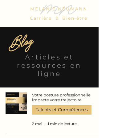
mn
MELANIE NEUMANN
Carrière & Bien-être
Blog
Articles et
ressources en
ligne
Votre posture professionnelle
impacte votre trajectoire
Talents et Compétences
2 mai
1 min de lecture