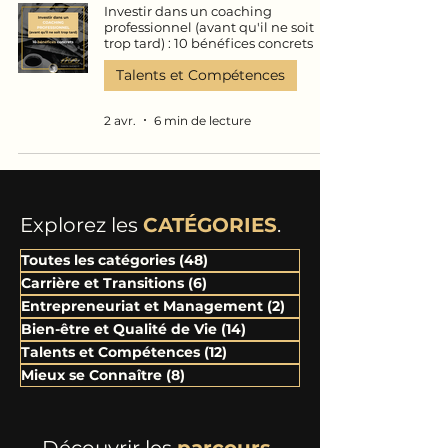
Investir dans un coaching
professionnel (avant qu'il ne soit
trop tard) : 10 bénéfices concrets
Talents et Compétences
2 avr.
6 min de lecture
Explorez les
CATÉGORIES
.
Toutes les catégories
(48)
48 posts
Carrière et Transitions
(6)
6 posts
Entrepreneuriat et Management
(2)
2 posts
Bien-être et Qualité de Vie
(14)
14 posts
Talents et Compétences
(12)
12 posts
Mieux se Connaître
(8)
8 posts