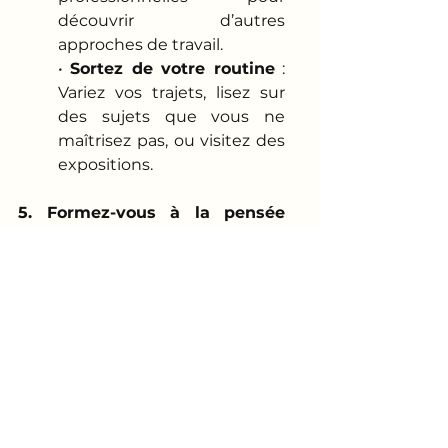
découvrir d’autres 
approches de travail.
• 
Sortez de votre routine
 : 
Variez vos trajets, lisez sur 
des sujets que vous ne 
maîtrisez pas, ou visitez des 
expositions.
5. Formez-vous à la pensée 
créative
• 
Apprenez à poser des 
questions puissantes
 : 
Posez des “pourquoi”, “et 
si…” ou “comment” pour 
élargir le champ des 
possibles.
• 
Suivez une Formation en 