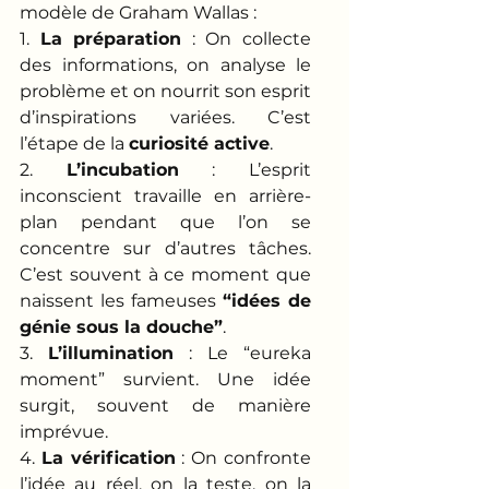
modèle de Graham Wallas :
1. 
La préparation
 : On collecte 
des informations, on analyse le 
problème et on nourrit son esprit 
d’inspirations variées. C’est 
l’étape de la 
curiosité active
. 
2. 
L’incubation
 : L’esprit 
inconscient travaille en arrière-
plan pendant que l’on se 
concentre sur d’autres tâches. 
C’est souvent à ce moment que 
naissent les fameuses 
“idées de 
génie sous la douche”
.
3. 
L’illumination
 : Le “eureka 
moment” survient. Une idée 
surgit, souvent de manière 
imprévue.
4. 
La vérification
 : On confronte 
l’idée au réel, on la teste, on la 